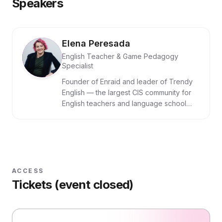
Speakers
Elena Peresada
English Teacher & Game Pedagogy
Specialist
Founder of Enraid and leader of Trendy
English — the largest CIS community for
English teachers and language school
directors. Author of 20+ interactive
games, 300+ hours of games and quests
run to break the language barrier, plus
500+ teaching-methodology
conferences delivered.
ACCESS
Tickets (event closed)