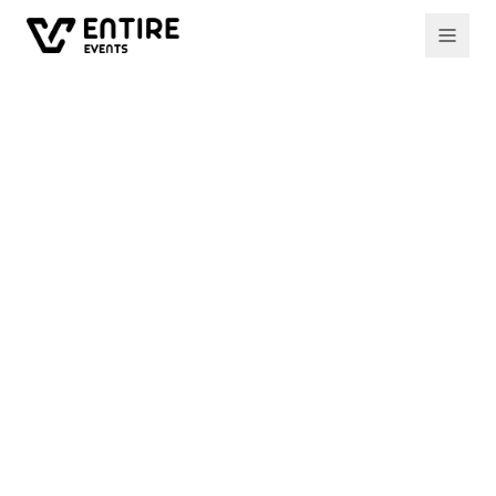
All events
Past event
ОСЕНЬ, 2023
Изучаем английский в
формате словесно-
ролевых игр
16 живых игр в Entire VC Hall, уровни А2-B1 и
B1-B2, утренние и вечерние группы. Подтяни
английский без зубрёжки — через ролевые